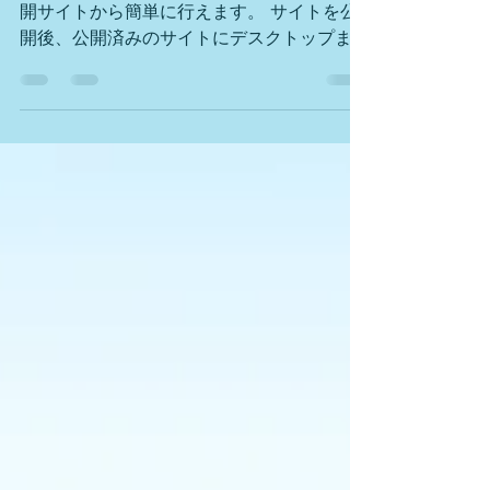
最終更新: 7時間前 ブログの作成や管理を公
開サイトから簡単に行えます。 サイトを公
開後、公開済みのサイトにデスクトップまた
はモバイルからアクセスし、Wix アカウン
ト情報を利用してログインしてください。ロ
グインしたサイトから記事の編集、投稿、管
理ができます。...